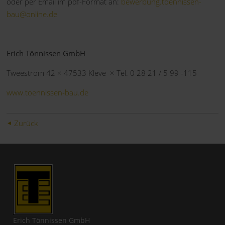
oder per Email im pdf-Format an:
bewerbung.toennissen-
bau@online.de
Erich Tönnissen GmbH
Tweestrom 42 × 47533 Kleve × Tel. 0 28 21 / 5 99 -115
www.toennissen-bau.de
Zurück
Erich Tönnissen GmbH