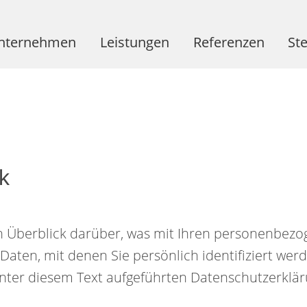
nternehmen
Leistungen
Referenzen
St
rtifikate
Schlüsselfertig
Schlüsselfertig
ownloads
Fertigteile
Fertigteile
Rohbau
Rohbau
k
Planung
n Überblick darüber, was mit Ihren personenbezog
aten, mit denen Sie persönlich identifiziert we
ter diesem Text aufgeführten Datenschutzerklär